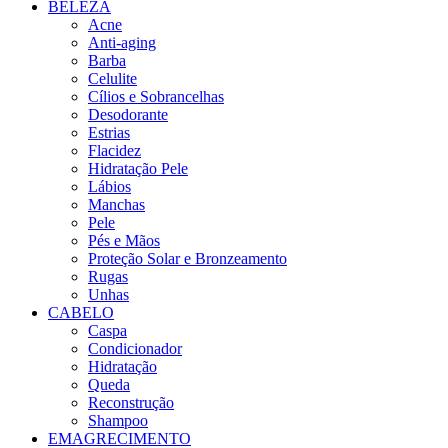
BELEZA
Acne
Anti-aging
Barba
Celulite
Cílios e Sobrancelhas
Desodorante
Estrias
Flacidez
Hidratação Pele
Lábios
Manchas
Pele
Pés e Mãos
Proteção Solar e Bronzeamento
Rugas
Unhas
CABELO
Caspa
Condicionador
Hidratação
Queda
Reconstrução
Shampoo
EMAGRECIMENTO