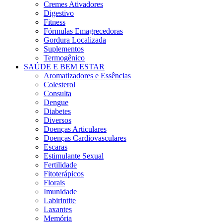
Cremes Ativadores
Digestivo
Fitness
Fórmulas Emagrecedoras
Gordura Localizada
Suplementos
Termogênico
SAÚDE E BEM ESTAR
Aromatizadores e Essências
Colesterol
Consulta
Dengue
Diabetes
Diversos
Doenças Articulares
Doenças Cardiovasculares
Escaras
Estimulante Sexual
Fertilidade
Fitoterápicos
Florais
Imunidade
Labirintite
Laxantes
Memória