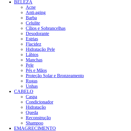
BELEZA
Acne
Anti-aging
Barba
Celulite
Cílios e Sobrancelhas
Desodorante
Estrias
Flacidez
Hidratação Pele
Lábios
Manchas
Pele
Pés e Mãos
Proteção Solar e Bronzeamento
Rugas
Unhas
CABELO
Caspa
Condicionador
Hidratação
Queda
Reconstrução
Shampoo
EMAGRECIMENTO