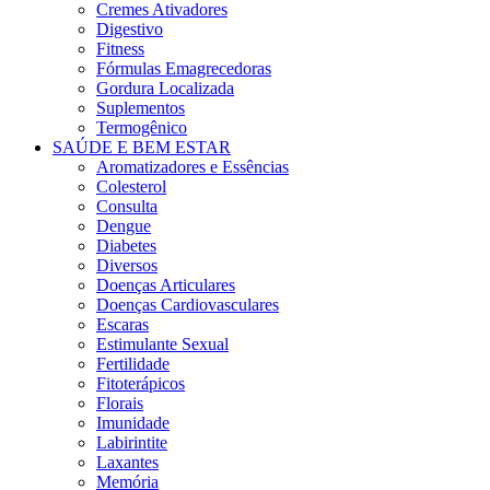
Cremes Ativadores
Digestivo
Fitness
Fórmulas Emagrecedoras
Gordura Localizada
Suplementos
Termogênico
SAÚDE E BEM ESTAR
Aromatizadores e Essências
Colesterol
Consulta
Dengue
Diabetes
Diversos
Doenças Articulares
Doenças Cardiovasculares
Escaras
Estimulante Sexual
Fertilidade
Fitoterápicos
Florais
Imunidade
Labirintite
Laxantes
Memória