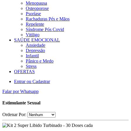
Menopausa
Osteoporose
Psoríase
Rachaduras Pés e Mãos
Repelente
Síndrome Pós Covid
Vitiligo
SAÚDE EMOCIONAL
Ansiedade
Depressão
Infantil
Pânico e Medo
Stress
OFERTAS
Entrar ou Cadastrar
Falar por Whatsapp
Estimulante Sexual
Ordenar Por: