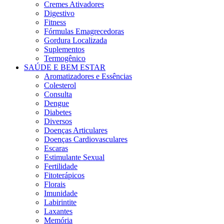
Cremes Ativadores
Digestivo
Fitness
Fórmulas Emagrecedoras
Gordura Localizada
Suplementos
Termogênico
SAÚDE E BEM ESTAR
Aromatizadores e Essências
Colesterol
Consulta
Dengue
Diabetes
Diversos
Doenças Articulares
Doenças Cardiovasculares
Escaras
Estimulante Sexual
Fertilidade
Fitoterápicos
Florais
Imunidade
Labirintite
Laxantes
Memória