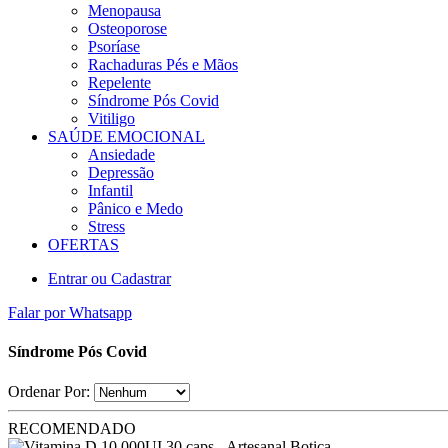
Menopausa
Osteoporose
Psoríase
Rachaduras Pés e Mãos
Repelente
Síndrome Pós Covid
Vitiligo
SAÚDE EMOCIONAL
Ansiedade
Depressão
Infantil
Pânico e Medo
Stress
OFERTAS
Entrar ou Cadastrar
Falar por Whatsapp
Síndrome Pós Covid
Ordenar Por:
RECOMENDADO