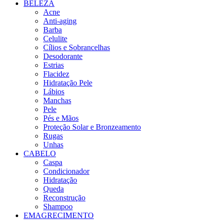
BELEZA
Acne
Anti-aging
Barba
Celulite
Cílios e Sobrancelhas
Desodorante
Estrias
Flacidez
Hidratação Pele
Lábios
Manchas
Pele
Pés e Mãos
Proteção Solar e Bronzeamento
Rugas
Unhas
CABELO
Caspa
Condicionador
Hidratação
Queda
Reconstrução
Shampoo
EMAGRECIMENTO