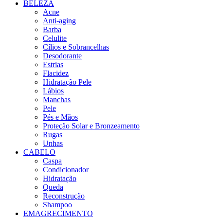
BELEZA
Acne
Anti-aging
Barba
Celulite
Cílios e Sobrancelhas
Desodorante
Estrias
Flacidez
Hidratação Pele
Lábios
Manchas
Pele
Pés e Mãos
Proteção Solar e Bronzeamento
Rugas
Unhas
CABELO
Caspa
Condicionador
Hidratação
Queda
Reconstrução
Shampoo
EMAGRECIMENTO