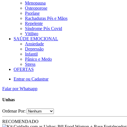
Menopausa
Osteoporose
Psoríase
Rachaduras Pés e Mãos
Repelente
Síndrome Pós Covid
Vitiligo
SAÚDE EMOCIONAL
Ansiedade
Depressão
Infantil
Pânico e Medo
Stress
OFERTAS
Entrar ou Cadastrar
Falar por Whatsapp
Unhas
Ordenar Por:
RECOMENDADO