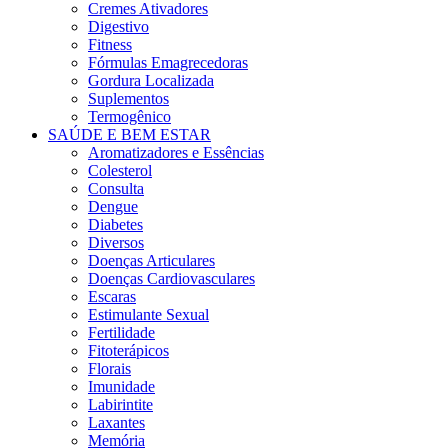
Cremes Ativadores
Digestivo
Fitness
Fórmulas Emagrecedoras
Gordura Localizada
Suplementos
Termogênico
SAÚDE E BEM ESTAR
Aromatizadores e Essências
Colesterol
Consulta
Dengue
Diabetes
Diversos
Doenças Articulares
Doenças Cardiovasculares
Escaras
Estimulante Sexual
Fertilidade
Fitoterápicos
Florais
Imunidade
Labirintite
Laxantes
Memória