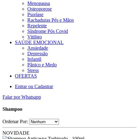
Menopausa
Osteoporose
Psoríase
Rachaduras Pés e Mãos
Repelente
Síndrome Pós Covid
Vitiligo
SAÚDE EMOCIONAL
Ansiedade
Depressão
Infantil
Pânico e Medo
Stress
OFERTAS
Entrar ou Cadastrar
Falar por Whatsapp
Shampoo
Ordenar Por:
NOVIDADE