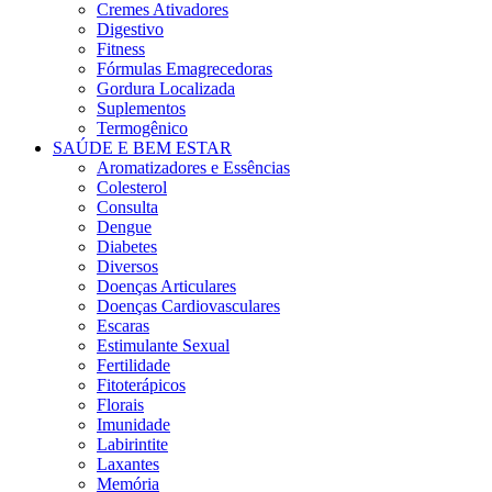
Cremes Ativadores
Digestivo
Fitness
Fórmulas Emagrecedoras
Gordura Localizada
Suplementos
Termogênico
SAÚDE E BEM ESTAR
Aromatizadores e Essências
Colesterol
Consulta
Dengue
Diabetes
Diversos
Doenças Articulares
Doenças Cardiovasculares
Escaras
Estimulante Sexual
Fertilidade
Fitoterápicos
Florais
Imunidade
Labirintite
Laxantes
Memória