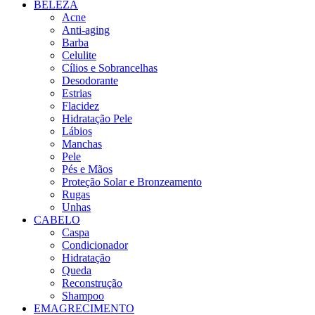
BELEZA
Acne
Anti-aging
Barba
Celulite
Cílios e Sobrancelhas
Desodorante
Estrias
Flacidez
Hidratação Pele
Lábios
Manchas
Pele
Pés e Mãos
Proteção Solar e Bronzeamento
Rugas
Unhas
CABELO
Caspa
Condicionador
Hidratação
Queda
Reconstrução
Shampoo
EMAGRECIMENTO