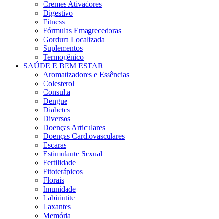
Cremes Ativadores
Digestivo
Fitness
Fórmulas Emagrecedoras
Gordura Localizada
Suplementos
Termogênico
SAÚDE E BEM ESTAR
Aromatizadores e Essências
Colesterol
Consulta
Dengue
Diabetes
Diversos
Doenças Articulares
Doenças Cardiovasculares
Escaras
Estimulante Sexual
Fertilidade
Fitoterápicos
Florais
Imunidade
Labirintite
Laxantes
Memória