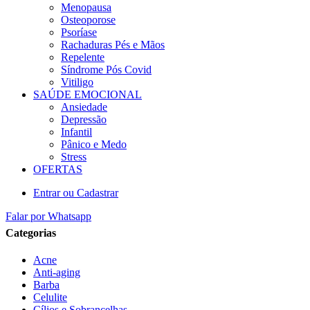
Menopausa
Osteoporose
Psoríase
Rachaduras Pés e Mãos
Repelente
Síndrome Pós Covid
Vitiligo
SAÚDE EMOCIONAL
Ansiedade
Depressão
Infantil
Pânico e Medo
Stress
OFERTAS
Entrar ou Cadastrar
Falar por Whatsapp
Categorias
Acne
Anti-aging
Barba
Celulite
Cílios e Sobrancelhas