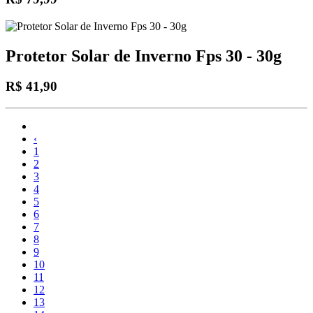
Protetor Solar de Inverno Fps 30 - 30g
R$ 41,90
‹
1
2
3
4
5
6
7
8
9
10
11
12
13