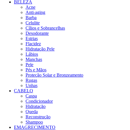
BELEZA
Acne
Anti-aging
Barba
Celulite
Cílios e Sobrancelhas
Desodorante
Estrias
Flacidez
Hidratação Pele
Lábios
Manchas
Pele
Pés e Mãos
Proteção Solar e Bronzeamento
Rugas
Unhas
CABELO
Caspa
Condicionador
Hidratação
Queda
Reconstrução
Shampoo
EMAGRECIMENTO