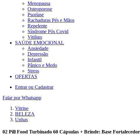
Menopausa
Osteoporose
Psoríase
Rachaduras Pés e Mãos
Repelente
Síndrome Pós Covid
Vitiligo
SAÚDE EMOCIONAL
Ansiedade
Depressão
Infantil
Pânico e Medo
Stress
OFERTAS
Entrar ou Cadastrar
Falar por Whatsapp
Vitrine
BELEZA
Unhas
02 Pill Food Turbinado 60 Cápsulas + Brinde: Base Fortalecedo