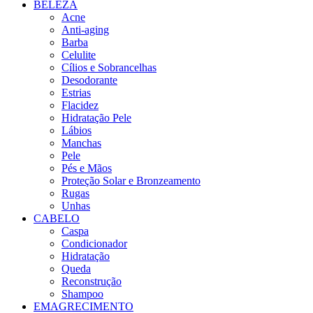
BELEZA
Acne
Anti-aging
Barba
Celulite
Cílios e Sobrancelhas
Desodorante
Estrias
Flacidez
Hidratação Pele
Lábios
Manchas
Pele
Pés e Mãos
Proteção Solar e Bronzeamento
Rugas
Unhas
CABELO
Caspa
Condicionador
Hidratação
Queda
Reconstrução
Shampoo
EMAGRECIMENTO