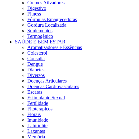
Cremes Ativadores
Digestivo
Fitness
Fórmulas Emagrecedoras
Gordura Localizada
Suplementos
Termogênico
SAÚDE E BEM ESTAR
Aromatizadores e Essências
Colesterol
Consulta
Dengue
Diabetes
Diversos
Doenças Articulares
Doenças Cardiovasculares
Escaras
Estimulante Sexual
Fertilidade
Fitoterápicos
Florais
Imunidade
Labirintite
Laxantes
Memória