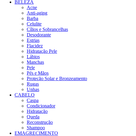
BELEZA
Acne
Anti-aging
Barba
Celulite
Cílios e Sobrancelhas
Desodorante
Estrias
Flacidez
Hidratação Pele
Lábios
Manchas
Pele
Pés e Mãos
Proteção Solar e Bronzeamento
Rugas
Unhas
CABELO
Caspa
Condicionador
Hidratação
Queda
Reconstrução
Shampoo
EMAGRECIMENTO