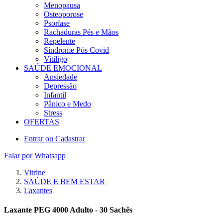
Menopausa
Osteoporose
Psoríase
Rachaduras Pés e Mãos
Repelente
Síndrome Pós Covid
Vitiligo
SAÚDE EMOCIONAL
Ansiedade
Depressão
Infantil
Pânico e Medo
Stress
OFERTAS
Entrar ou Cadastrar
Falar por Whatsapp
Vitrine
SAÚDE E BEM ESTAR
Laxantes
Laxante PEG 4000 Adulto - 30 Sachês