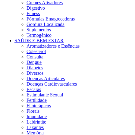
Cremes Ativadores
Digestivo
Fitness
Fórmulas Emagrecedoras
Gordura Localizada
Suplementos
Termogênico
SAÚDE E BEM ESTAR
Aromatizadores e Essências
Colesterol
Consulta
Dengue
Diabetes
Diversos
Doenças Articulares
Doenças Cardiovasculares
Escaras
Estimulante Sexual
Fertilidade
Fitoterápicos
Florais
Imunidade
Labirintite
Laxantes
Memória