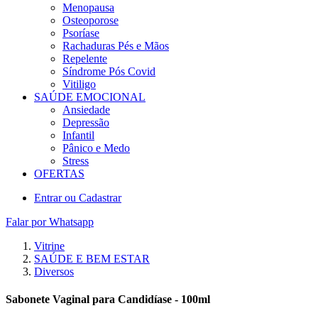
Menopausa
Osteoporose
Psoríase
Rachaduras Pés e Mãos
Repelente
Síndrome Pós Covid
Vitiligo
SAÚDE EMOCIONAL
Ansiedade
Depressão
Infantil
Pânico e Medo
Stress
OFERTAS
Entrar ou Cadastrar
Falar por Whatsapp
Vitrine
SAÚDE E BEM ESTAR
Diversos
Sabonete Vaginal para Candidíase - 100ml