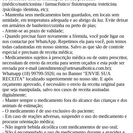
(médico/nutricionista / farmacêutico/ fisioterapeuta /esteticista
/psicólogo /dentista, etc);
- Mantenha seus medicamentos bem guardados, em locais sem
umidade, em temperatura adequada e ao abrigo da luz. Evite deixar
em armários de banheiro/cozinha ou perto de pias;
- Atente-se ao prazo de validade;
- Quando precisar fazer novamente a fórmula, você pode ligar ou
nos contactar por WhatsApp. Repetimos ela para você, pois temos
todas cadastradas em nosso sistema. Salvo as que são de controle
especial e precisam de receita médica;
- Medicamentos sujeitos à prescrição médica ou de outro prescritor,
necessitam de envio da receita para serem orçados e esta pode ser
enviada por e-mail (atendimento@artesanalbotica.com.br);
Whatsapp (18) 99799-5926; ou no Banner "ENVIE SUA
RECEITA" localizado superiormente no nosso site. E após
orçamento aprovado, é necessário o envio da receita original para
que seja manipulada, salvo nos casos de receita assinadas
digitalmente;
- Manter sempre o medicamento fora do alcance das crianças e dos
animais de estimação;
- O medicamento é de uso exclusivo do paciente;
- Em caso de reações adversas, suspender o uso do medicamento e
procurar orientação médica;
- Não ingerir bebida alcoólica com medicamentos de uso oral;
- Não é recomendado o uso de medicamento durante a gravidez e