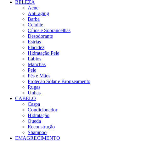
BELEZA
Acne
Anti-aging
Barba
Celulite
Cílios e Sobrancelhas
Desodorante
Estrias
Flacidez
Hidratação Pele
Lábios
Manchas
Pele
Pés e Mãos
Proteção Solar e Bronzeamento
Rugas
Unhas
CABELO
Caspa
Condicionador
Hidratação
Queda
Reconstrução
Shampoo
EMAGRECIMENTO