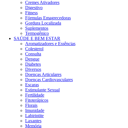
Cremes Ativadores
Digestivo
Fitness
Fórmulas Emagrecedoras
Gordura Localizada
Suplementos
Termogênico
SAÚDE E BEM ESTAR
Aromatizadores e Essências
Colesterol
Consulta
Dengue
Diabetes
Diversos
Doenças Articulares
Doenças Cardiovasculares
Escaras
Estimulante Sexual
Fertilidade
Fitoterápicos
Florais
Imunidade
Labirintite
Laxantes
Memória